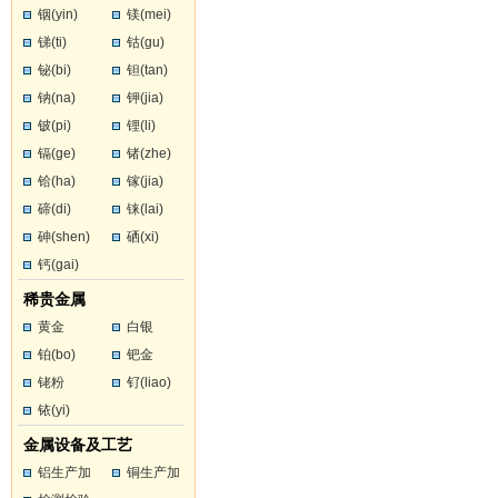
铟(yin)
镁(mei)
锑(ti)
钴(gu)
铋(bi)
钽(tan)
钠(na)
钾(jia)
铍(pi)
锂(li)
镉(ge)
锗(zhe)
铪(ha)
镓(jia)
碲(di)
铼(lai)
砷(shen)
硒(xi)
钙(gai)
稀贵金属
黄金
白银
铂(bo)
钯金
铑粉
钌(liao)
铱(yi)
金属设备及工艺
铝生产加
铜生产加