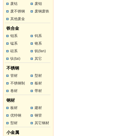
废钴
废钼
废不锈钢
废钢废铁
其他废金
属
铁合金
钼系
钨系
锰系
铬系
硅系
钒(fan)
钛(tai)
其它
不锈钢
管材
型材
不锈钢制
板材
品
卷材
带材
钢材
板材
建材
优特钢
钢管
型材
其它钢材
小金属