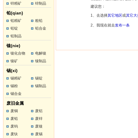
锌精矿
锌制品
建议您：
铅(qian)
1、去选择
其它地区
或
其它大
铅精矿
粗铅
2、我现在就去
发布一条
铅锭
铅合金
铅制品
镍(nie)
镍化合物
电解镍
镍矿
镍制品
锡(xi)
锡精矿
锡锭
锡粉
锡制品
锡合金
废旧金属
废铜
废铝
废铅
废锌
废钨
废镍
废钛
废锡