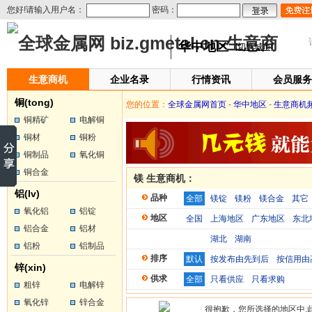
您好!请输入用户名：
密码：
华中地区
[切换城市]
生意商机
企业名录
行情资讯
会员服务
铜(tong)
您的位置：
全球金属网首页
-
华中地区
-
生意商机
铜精矿
电解铜
铜材
铜粉
铜制品
氧化铜
铜合金
镁 生意商机：
铝(lv)
品种
全部
镁锭
镁粉
镁合金
其它
氧化铝
铝锭
地区
全国
上海地区
广东地区
东北
铝合金
铝材
湖北
湖南
铝粉
铝制品
排序
默认
按发布由先到后
按信用由
锌(xin)
供求
全部
只看供应
只看求购
粗锌
电解锌
氧化锌
锌合金
很抱歉，您所选择的地区中,