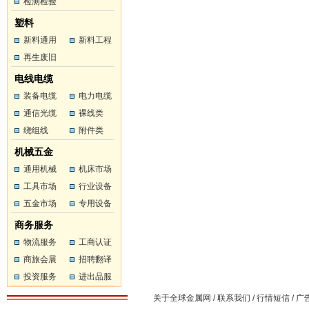
工
检测检验
工
塑料
新料通用
新料工程
塑料
再生废旧
塑料
塑料
电线电缆
装备电缆
电力电缆
通信光缆
裸线类
绕组线
附件类
机械五金
通用机械
机床市场
工具市场
行业设备
五金市场
专用设备
商务服务
物流服务
工商认证
商旅会展
招聘翻译
投资服务
进出品服
务
关于全球金属网
/
联系我们
/
行情短信
/
广