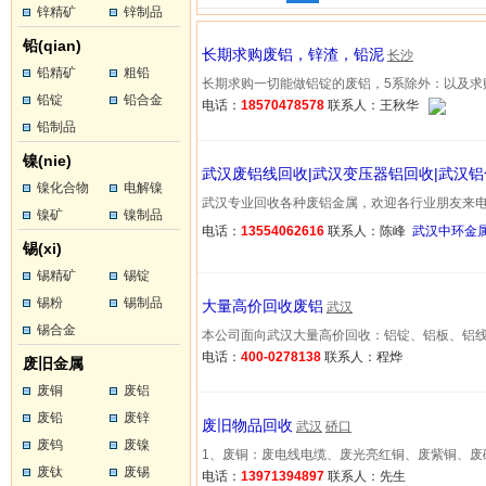
锌精矿
锌制品
铅(qian)
长期求购废铝，锌渣，铅泥
长沙
铅精矿
粗铅
长期求购一切能做铝锭的废铝，5系除外：以及求购所有含
铅锭
铅合金
电话：
18570478578
联系人：王秋华
铅制品
镍(nie)
武汉废铝线回收|武汉变压器铝回收|武汉铝
镍化合物
电解镍
武汉专业回收各种废铝金属，欢迎各行业朋友来电洽谈业
镍矿
镍制品
电话：
13554062616
联系人：陈峰
武汉中环金
锡(xi)
锡精矿
锡锭
锡粉
锡制品
大量高价回收废铝
武汉
锡合金
本公司面向武汉大量高价回收：铝锭、铝板、铝线、拔丝
电话：
400-0278138
联系人：程烨
废旧金属
废铜
废铝
废铅
废锌
废旧物品回收
武汉
硚口
废钨
废镍
1、废铜：废电线电缆、废光亮红铜、废紫铜、废磷铜、废
废钛
废锡
电话：
13971394897
联系人：先生