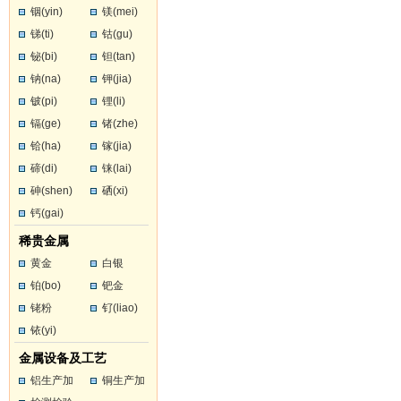
铟(yin)
镁(mei)
锑(ti)
钴(gu)
铋(bi)
钽(tan)
钠(na)
钾(jia)
铍(pi)
锂(li)
镉(ge)
锗(zhe)
铪(ha)
镓(jia)
碲(di)
铼(lai)
砷(shen)
硒(xi)
钙(gai)
稀贵金属
黄金
白银
铂(bo)
钯金
铑粉
钌(liao)
铱(yi)
金属设备及工艺
铝生产加
铜生产加