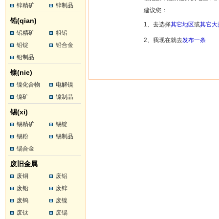
锌精矿
锌制品
建议您：
铅(qian)
1、去选择
其它地区
或
其它大
铅精矿
粗铅
2、我现在就去
发布一条
铅锭
铅合金
铅制品
镍(nie)
镍化合物
电解镍
镍矿
镍制品
锡(xi)
锡精矿
锡锭
锡粉
锡制品
锡合金
废旧金属
废铜
废铝
废铅
废锌
废钨
废镍
废钛
废锡