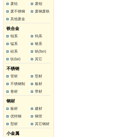
废钴
废钼
废不锈钢
废钢废铁
其他废金
属
铁合金
钼系
钨系
锰系
铬系
硅系
钒(fan)
钛(tai)
其它
不锈钢
管材
型材
不锈钢制
板材
品
卷材
带材
钢材
板材
建材
优特钢
钢管
型材
其它钢材
小金属