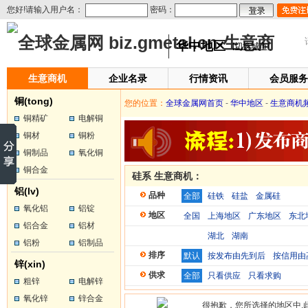
您好!请输入用户名：
密码：
华中地区
[切换城市]
生意商机
企业名录
行情资讯
会员服务
铜(tong)
您的位置：
全球金属网首页
-
华中地区
-
生意商机
铜精矿
电解铜
铜材
铜粉
铜制品
氧化铜
铜合金
硅系 生意商机：
铝(lv)
品种
全部
硅铁
硅盐
金属硅
氧化铝
铝锭
地区
全国
上海地区
广东地区
东北
铝合金
铝材
湖北
湖南
铝粉
铝制品
排序
默认
按发布由先到后
按信用由
锌(xin)
供求
全部
只看供应
只看求购
粗锌
电解锌
氧化锌
锌合金
很抱歉，您所选择的地区中,