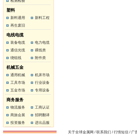
工
检测检验
工
塑料
新料通用
新料工程
塑料
再生废旧
塑料
塑料
电线电缆
装备电缆
电力电缆
通信光缆
裸线类
绕组线
附件类
机械五金
通用机械
机床市场
工具市场
行业设备
五金市场
专用设备
商务服务
物流服务
工商认证
商旅会展
招聘翻译
投资服务
进出品服
务
关于全球金属网
/
联系我们
/
行情短信
/
广