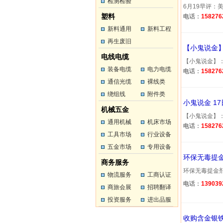
工
检测检验
工
6月19早评：
塑料
电话：
158276
新料通用
新料工程
塑料
再生废旧
塑料
【小鬼说金】
塑料
电线电缆
【小鬼说金】：
装备电缆
电力电缆
电话：
158276
通信光缆
裸线类
绕组线
附件类
小鬼说金 1
机械五金
【小鬼说金】：
通用机械
机床市场
电话：
158276
工具市场
行业设备
五金市场
专用设备
环保无毒提
商务服务
环保无毒提金剂金
物流服务
工商认证
电话：
139039
商旅会展
招聘翻译
投资服务
进出品服
务
收购含金银