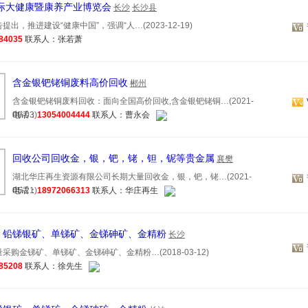
国际大健康暨康养产业博览会
长沙
长沙县
出，推进建设“健康中国”，强调“人…(2023-12-19)
84035
联系人：张若萧
含金银钯铑铜废料高价回收
郴州
含金银钯铑铜废料回收：面向全国高价回收,含金银钯铑铜…(2021-
09-03)
电话：
13054004444
联系人：曹永会
回收公司回收金，银，钯，铑，钽，铌等贵金属
襄樊
湖北华庄再生资源有限公司长期大量回收金，银，钯，铑…(2021-
05-21)
电话：
18972066313
联系人：华庄再生
、铅锑银矿、单锑矿、金锑砷矿、金精粉
长沙
采购金锑矿、单锑矿、金锑砷矿、金精粉…(2018-03-12)
85208
联系人：徐先生