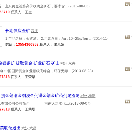
：山东黄金冶炼高价收购金矿石，要求含…(2016-08-03)
53710
联系人：王生
长期供应金矿
武汉
1.产品名称：金矿渣。 2.元素含量：Au : 10--25g/Ton …(2014-11-
14)
电话：
13554360858
联系人：张凤娇
金银铜矿 提取黄金 矿业矿石 矿山
郴州
永兴
参加中国国际黄金矿业顶级高峰会，环保无毒…(2013-08-28)
27818
联系人：王荣增
毒提金剂溶金剂浸金剂退金剂金矿药剂尾渣尾
郴州
桂阳
有限公司公司简介 河南天之水化…(2013-08-07)
27818
联系人：王荣增
：美联储退出
武汉
武昌