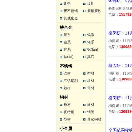
金锑矿、铅
废钴
废钼
长期采购金锑矿
废不锈钢
废钢废铁
电话：
151792
其他废金
属
铁合金
柳闵妍：11
钼系
钨系
柳闵妍：11月2
锰系
铬系
电话：
130988
硅系
钒(fan)
钛(tai)
其它
柳闵妍：11
不锈钢
管材
型材
柳闵妍：11月9
电话：
130988
不锈钢制
板材
品
卷材
带材
钢材
柳闵妍：11
板材
建材
柳闵妍：11月8
电话：
130988
优特钢
钢管
型材
其它钢材
小金属
全国范围收