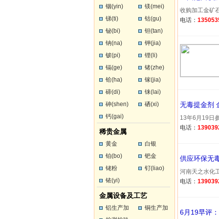
铟(yin)
镁(mei)
收购加工金矿石
锑(ti)
钴(gu)
电话：
135053
铋(bi)
钽(tan)
钠(na)
钾(jia)
铍(pi)
锂(li)
镉(ge)
锗(zhe)
铪(ha)
镓(jia)
碲(di)
铼(lai)
砷(shen)
硒(xi)
无毒提金剂 
钙(gai)
13年6月19日
电话：
139039
稀贵金属
黄金
白银
铂(bo)
钯金
供应环保无
铑粉
钌(liao)
河南天之水化工
铱(yi)
电话：
139039
金属设备及工艺
铝生产加
铜生产加
6月19早评