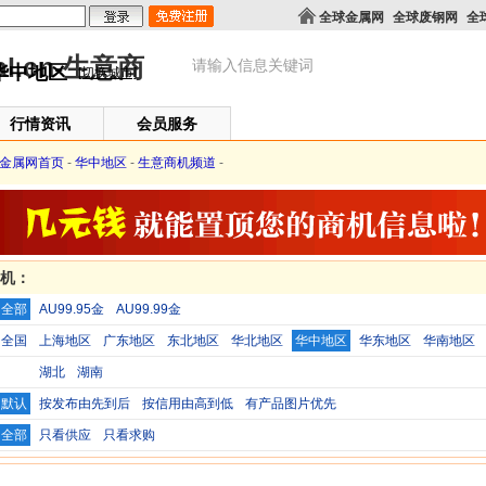
全球金属网
全球废钢网
全
华中地区
[切换城市]
行情资讯
会员服务
金属网首页
-
华中地区
-
生意商机频道
-
商机：
全部
AU99.95金
AU99.99金
全国
上海地区
广东地区
东北地区
华北地区
华中地区
华东地区
华南地区
湖北
湖南
默认
按发布由先到后
按信用由高到低
有产品图片优先
全部
只看供应
只看求购