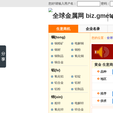
您好!请输入用户名：
密码：
生意商机
企业名录
铜(tong)
您的位置：
全球
铜精矿
电解铜
铜材
铜粉
铜制品
氧化铜
铜合金
黄金 生意
铝(lv)
品种
氧化铝
铝锭
地区
铝合金
铝材
铝粉
铝制品
排序
锌(xin)
供求
粗锌
电解锌
氧化锌
锌合金