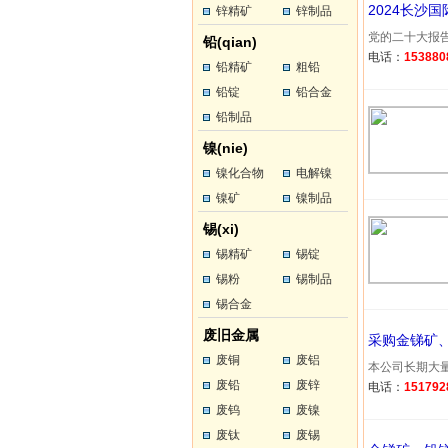
2024长沙
锌精矿
锌制品
党的二十大报告提
铅(qian)
电话：
153880
铅精矿
粗铅
铅锭
铅合金
铅制品
镍(nie)
镍化合物
电解镍
镍矿
镍制品
锡(xi)
锡精矿
锡锭
锡粉
锡制品
锡合金
废旧金属
采购金锑矿
废铜
废铝
本公司长期大量
废铅
废锌
电话：
151792
废钨
废镍
废钛
废锡