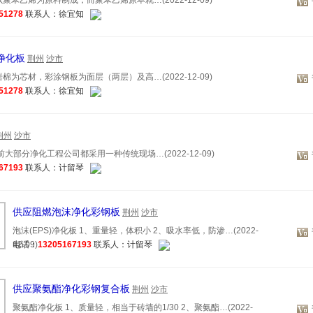
聚苯乙烯为原料制成，而聚苯乙烯原本就…(2022-12-09)
51278
联系人：徐宜知
棉净化板
荆州
沙市
棉为芯材，彩涂钢板为面层（两层）及高…(2022-12-09)
51278
联系人：徐宜知
荆州
沙市
大部分净化工程公司都采用一种传统现场…(2022-12-09)
67193
联系人：计留琴
供应阻燃泡沫净化彩钢板
荆州
沙市
泡沫(EPS)净化板 1、重量轻，体积小 2、吸水率低，防渗…(2022-
12-09)
电话：
13205167193
联系人：计留琴
供应聚氨酯净化彩钢复合板
荆州
沙市
聚氨酯净化板 1、质量轻，相当于砖墙的1/30 2、聚氨酯…(2022-