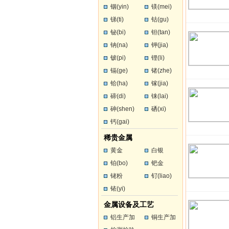
铟(yin)
镁(mei)
锑(ti)
钴(gu)
铋(bi)
钽(tan)
钠(na)
钾(jia)
铍(pi)
锂(li)
镉(ge)
锗(zhe)
铪(ha)
镓(jia)
碲(di)
铼(lai)
砷(shen)
硒(xi)
钙(gai)
稀贵金属
黄金
白银
铂(bo)
钯金
铑粉
钌(liao)
铱(yi)
金属设备及工艺
铝生产加
铜生产加