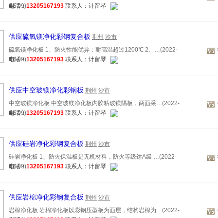
12-09)
电话：
13205167193
联系人：计留琴
供应硫氧镁净化彩钢复合板
荆州
沙市
硫氧镁净化板 1、防火性能优异：耐高温超过1200℃ 2、…(2022-
12-09)
电话：
13205167193
联系人：计留琴
供应中空玻镁净化彩钢板
荆州
沙市
中空玻镁净化板 中空玻镁净化板内胶粘玻镁隔板，两面采…(2022-
12-09)
电话：
13205167193
联系人：计留琴
供应硅岩净化彩钢复合板
荆州
沙市
硅岩净化板 1、防火保温板是无机材料，防火等级达A级 …(2022-
12-09)
电话：
13205167193
联系人：计留琴
供应岩棉净化彩钢复合板
荆州
沙市
岩棉净化板 岩棉净化板以彩钢压型板为面层，结构岩棉为…(2022-