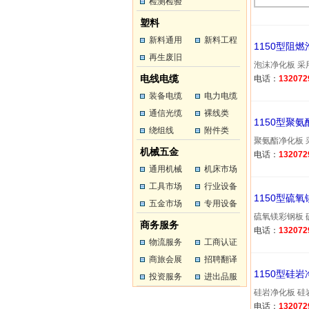
工
检测检验
工
塑料
新料通用
新料工程
1150型阻
塑料
再生废旧
塑料
泡沫净化板 采用
塑料
电线电缆
电话：
132072
装备电缆
电力电缆
通信光缆
裸线类
1150型聚
绕组线
附件类
聚氨酯净化板 采
机械五金
电话：
132072
通用机械
机床市场
工具市场
行业设备
1150型硫
五金市场
专用设备
硫氧镁彩钢板 硫
商务服务
电话：
132072
物流服务
工商认证
商旅会展
招聘翻译
1150型硅
投资服务
进出品服
硅岩净化板 硅岩
务
电话：
132072