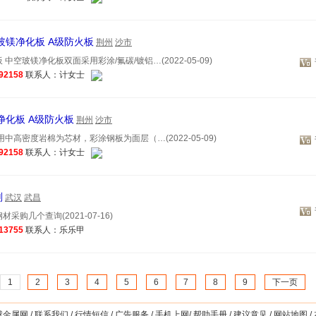
空玻镁净化板 A级防火板
荆州
沙市
中空玻镁净化板双面采用彩涂/氟碳/镀铝…(2022-05-09)
92158
联系人：计女士
棉净化板 A级防火板
荆州
沙市
中高密度岩棉为芯材，彩涂钢板为面层（…(2022-05-09)
92158
联系人：计女士
划
武汉
武昌
采购几个查询(2021-07-16)
13755
联系人：乐乐甲
1
2
3
4
5
6
7
8
9
下一页
球金属网
/
联系我们
/
行情短信
/
广告服务
/
手机上网
/
帮助手册
/
建议意见
/
网站地图
/