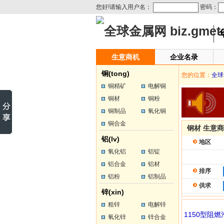
您好!请输入用户名：
密码：
生意商机
企业名录
铜(tong)
您的位置：
全球
铜精矿
电解铜
铜材
铜粉
铜制品
氧化铜
铜合金
钢材 生意
铝(lv)
地区
氧化铝
铝锭
铝合金
铝材
排序
铝粉
铝制品
供求
锌(xin)
粗锌
电解锌
1150型阻
氧化锌
锌合金