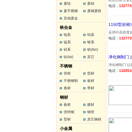
硅岩芯材主要以
废钴
废钼
电话：
132773
废不锈钢
废钢废铁
其他废金
1150型岩
属
铁合金
采用中高密度岩
钼系
钨系
电话：
132773
锰系
铬系
硅系
钒(fan)
净化钢制门
钛(tai)
其它
净化钢制门 以前
不锈钢
电话：
132051
管材
型材
不锈钢制
板材
品
卷材
带材
钢材
板材
建材
优特钢
钢管
型材
其它钢材
小金属