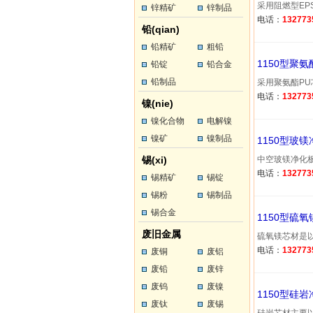
采用阻燃型EPS
锌精矿
锌制品
电话：
132773
铅(qian)
铅精矿
粗铅
1150型聚
铅锭
铅合金
铅制品
采用聚氨酯PU芯
电话：
132773
镍(nie)
镍化合物
电解镍
镍矿
镍制品
1150型玻
锡(xi)
中空玻镁净化板双
电话：
132773
锡精矿
锡锭
锡粉
锡制品
锡合金
1150型硫
废旧金属
硫氧镁芯材是以
电话：
132773
废铜
废铝
废铅
废锌
废钨
废镍
1150型硅
废钛
废锡