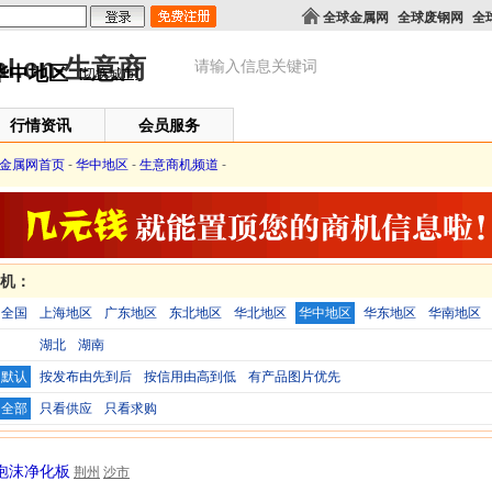
全球金属网
全球废钢网
全
华中地区
[切换城市]
行情资讯
会员服务
金属网首页
-
华中地区
-
生意商机频道
-
商机：
全国
上海地区
广东地区
东北地区
华北地区
华中地区
华东地区
华南地区
湖北
湖南
默认
按发布由先到后
按信用由高到低
有产品图片优先
全部
只看供应
只看求购
燃泡沫净化板
荆州
沙市