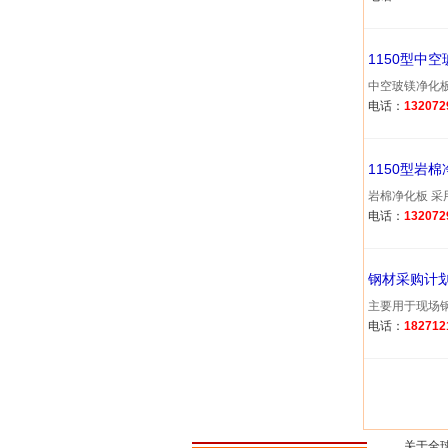
1150型中
中空玻镁净化板 
电话：
132072
1150型岩
岩棉净化板 采用
电话：
132072
钢材采购计
主要用于现场钢材
电话：
182712
关于全