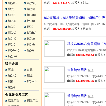
电话：
13317541577
联系人：刘先生
铟(yin)
镁(mei)
锑(ti)
钴(gu)
铋(bi)
钽(tan)
h62黄铜棒，h65无铅黄铜棒，铜棒厂供应
钠(na)
钾(jia)
h62黄铜棒，h65无铅黄铜棒，铜棒厂供应 (2016-0
铍(pi)
锂(li)
电话：
18902856700
联系人：范崇超
镉(ge)
锗(zhe)
铪(ha)
镓(jia)
武汉C3604六角黄铜棒-
碲(di)
铼(lai)
武汉C3604六角黄铜棒-27
砷(shen)
硒(xi)
(2015-12-09)
电话：
18938256863
联系人
钙(gai)
稀贵金属
黄金
白银
吉首钨钢回收
长沙
铂(bo)
钯金
联系13712979395 QQ44438
(2015-11-26)
电话：
13712979395
联系人
铑粉
钌(liao)
铱(yi)
金属设备及工艺
常德钨钢回收
长沙
铝生产加
铜生产加
联系13712979395 QQ44438