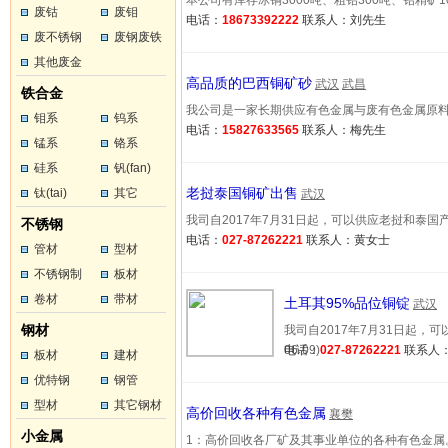
本公司有库存冰铜3000吨、粗铅300吨、铅精矿100吨
废钴
废钼
电话：
18673392222
联系人：刘先生
废不锈钢
废钢废铁
其他废金
高品质的巴西铜矿砂
武汉
武昌
属
铁合金
我公司是一家长期供应有色金属与废有色金属原料，现有
钼系
钨系
电话：
15827633565
联系人：梅先生
锰系
铬系
硅系
钒(fan)
老挝泰国铜矿出售
钛(tai)
其它
武汉
我司自2017年7月31日起，可以供应老挝和泰国产铜矿
不锈钢
电话：
027-87262221
联系人：黄女士
管材
型材
不锈钢制
板材
品
卷材
带材
土耳其95%品位铜锭
武汉
钢材
我司自2017年7月31日起，可以
06-09)
电话：
027-87262221
联系人
板材
建材
优特钢
钢管
型材
其它钢材
高价回收各种有色金属
襄樊
小金属
1：高价回收各厂矿及其事业单位的各种有色金属。 2：