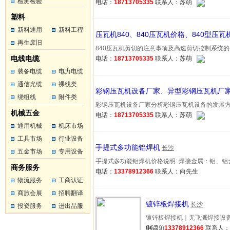
工
检测检验
工
电话：
18713705335
联系人：苏萌
塑料
新料通用
新料工程
压瓦机840、840压瓦机价格、840型压瓦
塑料
再生废旧
塑料
840压瓦机剪切的注意事项及高速剪切控制系统的作用 
塑料
电线电缆
电话：
18713705335
联系人：苏萌
装备电缆
电力电缆
通信光缆
裸线类
彩钢压瓦机设备厂家、异型彩钢压瓦机厂
绕组线
附件类
彩钢压瓦机设备厂家分析彩钢压瓦机设备的发展方向及液
机械五金
电话：
18713705335
联系人：苏萌
通用机械
机床市场
工具市场
行业设备
手提式多功能铝焊机
长沙
五金市场
专用设备
手提式多功能铝焊机价格说明: 焊接金属：铝、铝合金、…
商务服务
电话：
13378912366
联系人：向先生
物流服务
工商认证
商旅会展
招聘翻译
镀锌板焊接机
长沙
投资服务
进出品服
镀锌板焊接机｜无飞溅焊接设备 
务
04-29)
电话：
13378912366
联系人