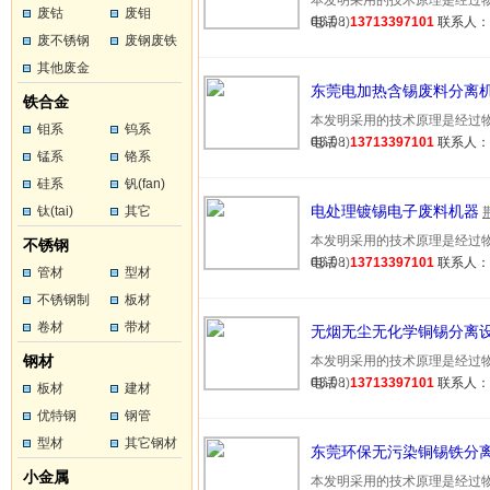
本发明采用的技术原理是经过物理
废钴
废钼
03-08)
电话：
13713397101
联系人
废不锈钢
废钢废铁
其他废金
东莞电加热含锡废料分离
属
铁合金
本发明采用的技术原理是经过物理
钼系
钨系
03-08)
电话：
13713397101
联系人
锰系
铬系
硅系
钒(fan)
电处理镀锡电子废料机器
钛(tai)
其它
本发明采用的技术原理是经过物理
不锈钢
03-08)
电话：
13713397101
联系人
管材
型材
不锈钢制
板材
品
卷材
带材
无烟无尘无化学铜锡分离
钢材
本发明采用的技术原理是经过物理
03-08)
电话：
13713397101
联系人
板材
建材
优特钢
钢管
型材
其它钢材
东莞环保无污染铜锡铁分
小金属
本发明采用的技术原理是经过物理