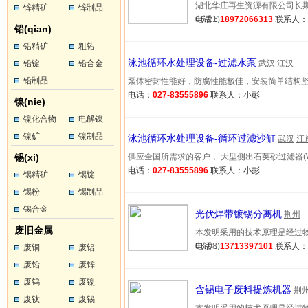
湖北华庄再生资源有限公司长期回
锌精矿
锌制品
05-21)
电话：
18972066313
联系人
铅(qian)
铅精矿
粗铅
泳池循环水处理设备-过滤水泵
铅锭
铅合金
武汉
江汉
铅制品
泵体密封性能好，防腐性能极佳，安装简单结构坚固。 …
电话：
027-83555896
联系人：小彭
镍(nie)
镍化合物
电解镍
镍矿
镍制品
泳池循环水处理设备-循环过滤沙缸
武汉
江
锡(xi)
供应全国所需求的客户， 大型侧出石英砂过滤器(WL-…
电话：
027-83555896
联系人：小彭
锡精矿
锡锭
锡粉
锡制品
锡合金
光伏焊带镀锡分离机
荆州
废旧金属
本发明采用的技术原理是经过物理
03-08)
电话：
13713397101
联系人
废铜
废铝
废铅
废锌
废钨
废镍
含锡电子废料提炼机器
荆
废钛
废锡