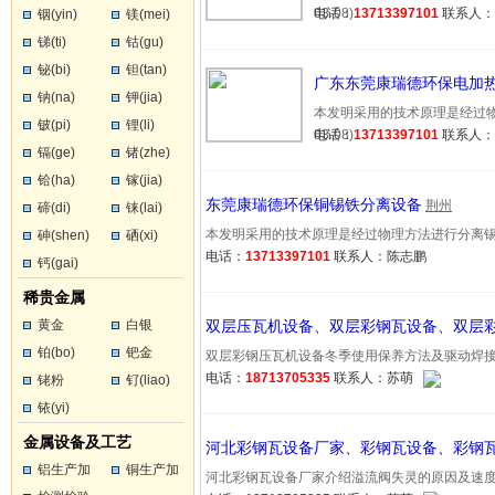
03-08)
电话：
13713397101
联系人
铟(yin)
镁(mei)
锑(ti)
钴(gu)
铋(bi)
钽(tan)
广东东莞康瑞德环保电加
钠(na)
钾(jia)
本发明采用的技术原理是经过物理
铍(pi)
锂(li)
03-08)
电话：
13713397101
联系人
镉(ge)
锗(zhe)
铪(ha)
镓(jia)
东莞康瑞德环保铜锡铁分离设备
荆州
碲(di)
铼(lai)
本发明采用的技术原理是经过物理方法进行分离锡，其做
砷(shen)
硒(xi)
电话：
13713397101
联系人：陈志鹏
钙(gai)
稀贵金属
黄金
白银
双层压瓦机设备、双层彩钢瓦设备、双层
铂(bo)
钯金
双层彩钢压瓦机设备冬季使用保养方法及驱动焊接的方法
电话：
18713705335
联系人：苏萌
铑粉
钌(liao)
铱(yi)
金属设备及工艺
河北彩钢瓦设备厂家、彩钢瓦设备、彩钢
铝生产加
铜生产加
河北彩钢瓦设备厂家介绍溢流阀失灵的原因及速度调节系