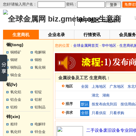
您好!请输入用户名：
密码：
华中地区
[切换城市]
生意商机
企业名录
行情资讯
会员服务
铜(tong)
您的位置：
全球金属网首页
-
华中地区
-
生意商机
铜精矿
电解铜
铜材
铜粉
铜制品
氧化铜
铜合金
金属设备及工艺 生意商机：
铝(lv)
地区
全国
上海地区
广东地区
东北
氧化铝
铝锭
湖北
湖南
铝合金
铝材
排序
默认
按发布由先到后
按信用由
铝粉
铝制品
供求
全部
只看供应
只看求购
锌(xin)
粗锌
电解锌
二手设备废旧设备专业回
氧化锌
锌合金