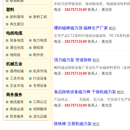
工
检测检验
工
本机与皮带输送机、振动输送机、电磁振动给料机、下料
塑料
电话：
18175713140
联系人：黄光宜
新料通用
新料工程
塑料
再生废旧
塑料
哪的磁棒磁力强 磁棒生产厂家
郴州
塑料
电线电缆
主导产品CTZ系列中场强永磁滚筒、RCYB系列悬挂式永
装备电缆
电力电缆
电话：
18175713140
联系人：黄光宜
通信光缆
裸线类
绕组线
附件类
强力磁力架 管道除铁
郴州
机械五金
郴州诚达除铁设备厂专业生产永磁材料系列（各种规格性
通用机械
机床市场
电话：
18175713140
联系人：黄光宜
工具市场
行业设备
五金市场
专用设备
食品除铁设备磁力棒 干燥机磁力架
郴州
商务服务
产品特点： 无能耗、无污染、可安装于生产线输送…(
物流服务
工商认证
电话：
18175713140
联系人：黄光宜
商旅会展
招聘翻译
投资服务
进出品服
除铁棒 注塑机磁力架
务
郴州