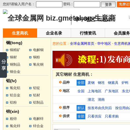
您好!请输入用户名：
密码：
华中地区
[切换城市]
生意商机
企业名录
行情资讯
会员服务
铜(tong)
您的位置：
全球金属网首页
-
华中地区
-
生意商机
铜精矿
电解铜
铜材
铜粉
铜制品
氧化铜
铜合金
其它钢材 生意商机：
铝(lv)
品种
全部
废钢
钢坯
钢索具
炉料
氧化铝
铝锭
地区
全国
上海地区
广东地区
东北
铝合金
铝材
湖北
湖南
铝粉
铝制品
排序
默认
按发布由先到后
按信用由
锌(xin)
供求
全部
只看供应
只看求购
粗锌
电解锌
氧化锌
锌合金