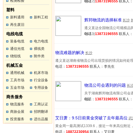
工
检测检验
工
04-17)
电话：
13873196555
联系人
塑料
新料通用
新料工程
辉邦物流的选择标准
长沙
塑料
再生废旧
塑料
遵义直达全国物流公司规模品牌：
塑料
电线电缆
04-13)
电话：
13873196555
联系人
装备电缆
电力电缆
通信光缆
裸线类
物流难题的解决
长沙
绕组线
附件类
遵义直达湖南省物流公司出现货损的情况如何处理？ 遵义
机械五金
电话：
13873196555
联系人：李先生
通用机械
机床市场
工具市场
行业设备
物流公司会遇到的问题
长
五金市场
专用设备
关于湖南辉邦物流有限公司会遇到的
商务服务
03)
电话：
13873196555
联系人
物流服务
工商认证
商旅会展
招聘翻译
艾日萧：9.5日前黄金突破了去年最高位
武
投资服务
进出品服
黄金周一最高测试1339.6，接近一年来高位附近，并突
务
电话：
18872230954
联系人：艾日萧