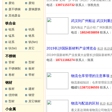
历久弥新 更精一步 中国（武汉）大家居建装行业“全产…
废钴
废钼
电话：
13971153732
联系人：张凯先生
废不锈钢
废钢废铁
其他废金
武汉到广州船运 武汉到重
属
铁合金
国内海运 产品介绍 广州到重庆国内
钼系
钨系
电话：
18024038859
联系人
锰系
铬系
硅系
钒(fan)
2019长沙国际新材料产业博览会
钛(tai)
其它
长沙
长沙
2019中国新材料产业发展大会暨长沙国际新材料产业博览
不锈钢
电话：
18711166274
联系人：陈英
管材
型材
不锈钢制
板材
品
卷材
带材
物流仓库管理的注意事项
钢材
物流基础知识：仓库管理应注意的
05-05)
电话：
13873196555
联系人
板材
建材
优特钢
钢管
型材
其它钢材
物流与配送的区别
长沙
长
小金属
遵义直达湖南省物流公司物流与配