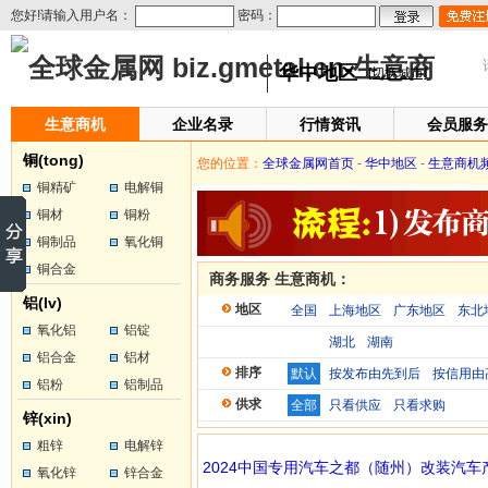
您好!请输入用户名：
密码：
华中地区
[切换城市]
生意商机
企业名录
行情资讯
会员服务
铜(tong)
您的位置：
全球金属网首页
-
华中地区
-
生意商机
铜精矿
电解铜
铜材
铜粉
铜制品
氧化铜
铜合金
商务服务 生意商机：
铝(lv)
地区
全国
上海地区
广东地区
东北
氧化铝
铝锭
湖北
湖南
铝合金
铝材
排序
默认
按发布由先到后
按信用由
铝粉
铝制品
供求
全部
只看供应
只看求购
锌(xin)
粗锌
电解锌
2024中国专用汽车之都（随州）改装汽车
氧化锌
锌合金