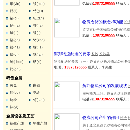
05-03)
电话：
13873196555
联系人
铟(yin)
镁(mei)
锑(ti)
钴(gu)
铋(bi)
钽(tan)
物流仓储的概念和功能
长
钠(na)
钾(jia)
遵义直达全国物流公司“仓”也成为
铍(pi)
锂(li)
28)
电话：
13873196555
联系人
镉(ge)
锗(zhe)
铪(ha)
镓(jia)
辉邦物流配送的要素
长沙
长沙县
碲(di)
铼(lai)
物流配送的要素 （一）遵义直达长沙物流公司备货。…(
砷(shen)
硒(xi)
电话：
13873196555
联系人：李先生
钙(gai)
稀贵金属
黄金
白银
辉邦物流公司的发展现状
铂(bo)
钯金
服务能力上升。遵义直达全国物流
04-19)
电话：
13873196555
联系人
铑粉
钌(liao)
铱(yi)
金属设备及工艺
物流公司产生的作用
长沙
铝生产加
铜生产加
关于遵义直达长沙物流公司物流的