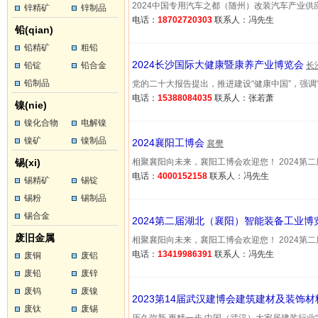
2024中国专用汽车之都（随州）改装汽车产业供应链博览
锌精矿
锌制品
电话：
18702720303
联系人：冯先生
铅(qian)
铅精矿
粗铅
2024长沙国际大健康暨康养产业博览会
铅锭
铅合金
长
铅制品
党的二十大报告提出，推进建设“健康中国”，强调“人…(
电话：
15388084035
联系人：张若萧
镍(nie)
镍化合物
电解镍
镍矿
镍制品
2024襄阳工博会
襄樊
锡(xi)
相聚襄阳向未来，襄阳工博会欢迎您！ 2024第二届湖北
电话：
4000152158
联系人：冯先生
锡精矿
锡锭
锡粉
锡制品
锡合金
2024第二届湖北（襄阳）智能装备工业博
废旧金属
相聚襄阳向未来，襄阳工博会欢迎您！ 2024第二届湖北
电话：
13419986391
联系人：冯先生
废铜
废铝
废铅
废锌
废钨
废镍
2023第14届武汉建博会建筑建材及装饰
废钛
废锡