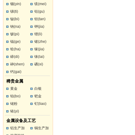
铟(yin)
镁(mei)
锑(ti)
钴(gu)
铋(bi)
钽(tan)
钠(na)
钾(jia)
铍(pi)
锂(li)
镉(ge)
锗(zhe)
铪(ha)
镓(jia)
碲(di)
铼(lai)
砷(shen)
硒(xi)
钙(gai)
稀贵金属
黄金
白银
铂(bo)
钯金
铑粉
钌(liao)
铱(yi)
金属设备及工艺
铝生产加
铜生产加