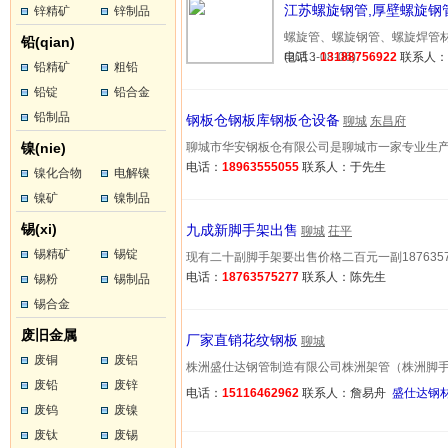
江苏螺旋钢管,厚壁螺旋钢
锌精矿
锌制品
螺旋管、螺旋钢管、螺旋焊管材质：
铅(qian)
(2013-08-06)
电话：
13188756922
联系人
铅精矿
粗铅
铅锭
铅合金
铅制品
钢板仓钢板库钢板仓设备
聊城
东昌府
镍(nie)
聊城市华安钢板仓有限公司是聊城市一家专业生产钢板仓
电话：
18963555055
联系人：于先生
镍化合物
电解镍
镍矿
镍制品
锡(xi)
九成新脚手架出售
聊城
茌平
锡精矿
锡锭
现有二十副脚手架要出售价格二百元一副18763575277
电话：
18763575277
联系人：陈先生
锡粉
锡制品
锡合金
废旧金属
厂家直销花纹钢板
聊城
废铜
废铝
株洲盛仕达钢管制造有限公司株洲架管（株洲脚手架）厂
废铅
废锌
电话：
15116462962
联系人：詹易舟
盛仕达钢
废钨
废镍
废钛
废锡