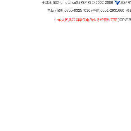
全球金属网(gmetal.cn)版权所有 © 2002-2009
本站实
电话:(深圳)0755-83257010 (合肥)0551-2931660 传真:
中华人民共和国增值电信业务经营许可证
(ICP证