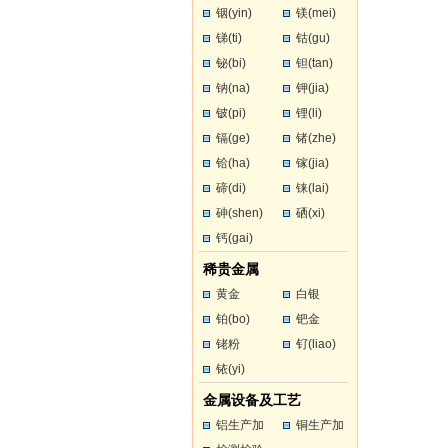
铟(yin)
镁(mei)
锑(ti)
钴(gu)
铋(bi)
钽(tan)
钠(na)
钾(jia)
铍(pi)
锂(li)
镉(ge)
锗(zhe)
铪(ha)
镓(jia)
碲(di)
铼(lai)
砷(shen)
硒(xi)
钙(gai)
稀贵金属
黄金
白银
铂(bo)
钯金
铑粉
钌(liao)
铱(yi)
金属设备及工艺
铝生产加
铜生产加