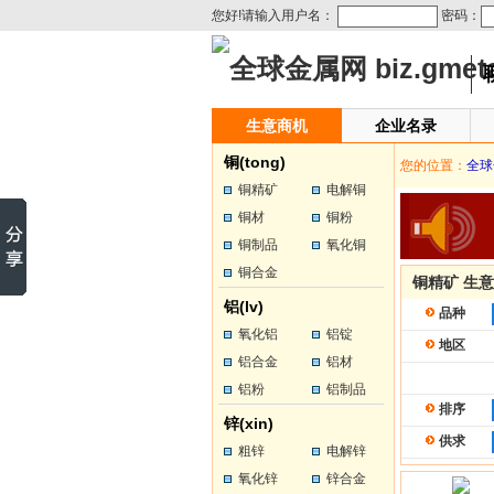
您好!请输入用户名：
密码：
生意商机
企业名录
铜(tong)
您的位置：
全球
铜精矿
电解铜
铜材
铜粉
铜制品
氧化铜
铜合金
铜精矿 生
铝(lv)
品种
氧化铝
铝锭
地区
铝合金
铝材
铝粉
铝制品
排序
锌(xin)
供求
粗锌
电解锌
氧化锌
锌合金