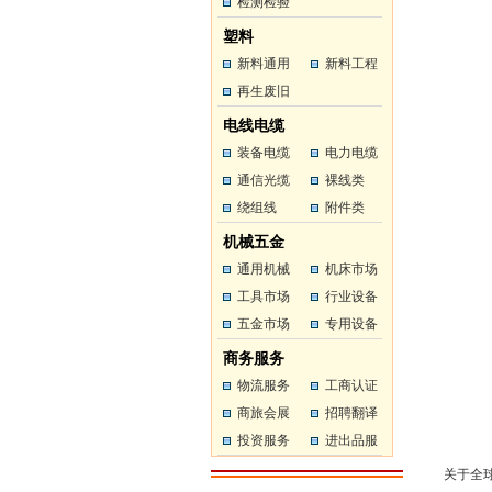
工
检测检验
工
塑料
新料通用
新料工程
塑料
再生废旧
塑料
塑料
电线电缆
装备电缆
电力电缆
通信光缆
裸线类
绕组线
附件类
机械五金
通用机械
机床市场
工具市场
行业设备
五金市场
专用设备
商务服务
物流服务
工商认证
商旅会展
招聘翻译
投资服务
进出品服
务
关于全