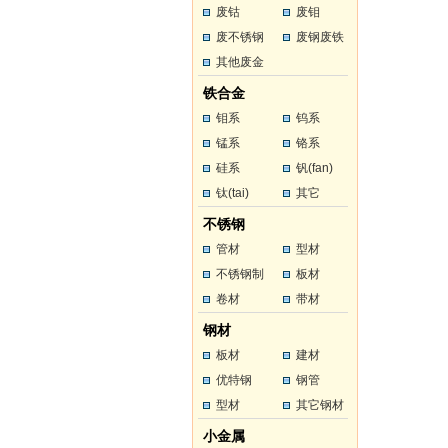
废钴
废钼
废不锈钢
废钢废铁
其他废金
属
铁合金
钼系
钨系
锰系
铬系
硅系
钒(fan)
钛(tai)
其它
不锈钢
管材
型材
不锈钢制
板材
品
卷材
带材
钢材
板材
建材
优特钢
钢管
型材
其它钢材
小金属