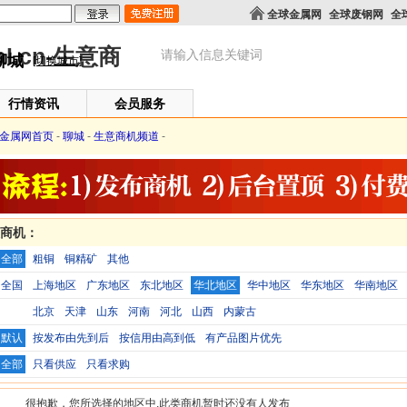
全球金属网
全球废钢网
全
聊城
[切换城市]
行情资讯
会员服务
金属网首页
-
聊城
-
生意商机频道
-
意商机：
全部
粗铜
铜精矿
其他
全国
上海地区
广东地区
东北地区
华北地区
华中地区
华东地区
华南地区
北京
天津
山东
河南
河北
山西
内蒙古
默认
按发布由先到后
按信用由高到低
有产品图片优先
全部
只看供应
只看求购
很抱歉，您所选择的地区中,此类商机暂时还没有人发布