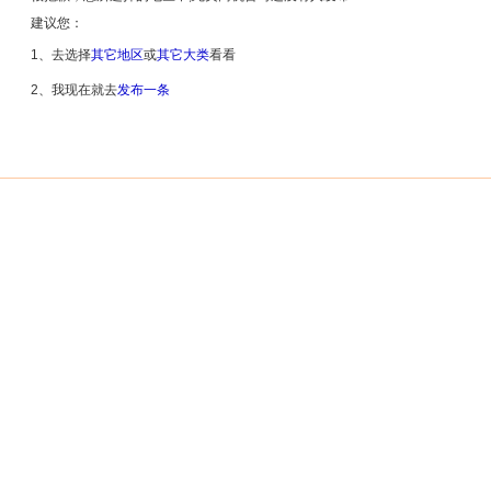
建议您：
1、去选择
其它地区
或
其它大类
看看
2、我现在就去
发布一条