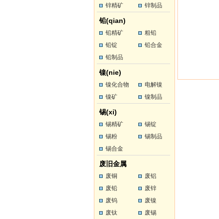
锌精矿
锌制品
铅(qian)
铅精矿
粗铅
铅锭
铅合金
铅制品
镍(nie)
镍化合物
电解镍
镍矿
镍制品
锡(xi)
锡精矿
锡锭
锡粉
锡制品
锡合金
废旧金属
废铜
废铝
废铅
废锌
废钨
废镍
废钛
废锡