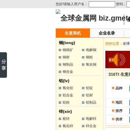
您好!请输入用户名：
密码：
生意商机
企业名录
铜(tong)
您的位置：
全球
铜精矿
电解铜
铜材
铜粉
铜制品
氧化铜
铜合金
316TI 生
铝(lv)
氧化铝
铝锭
品种
铝合金
铝材
铝粉
铝制品
地区
排序
锌(xin)
粗锌
电解锌
供求
氧化锌
锌合金