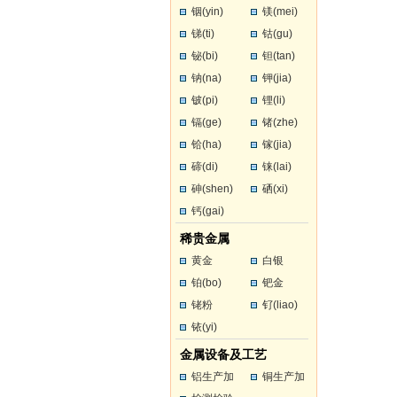
铟(yin)
镁(mei)
锑(ti)
钴(gu)
铋(bi)
钽(tan)
钠(na)
钾(jia)
铍(pi)
锂(li)
镉(ge)
锗(zhe)
铪(ha)
镓(jia)
碲(di)
铼(lai)
砷(shen)
硒(xi)
钙(gai)
稀贵金属
黄金
白银
铂(bo)
钯金
铑粉
钌(liao)
铱(yi)
金属设备及工艺
铝生产加
铜生产加