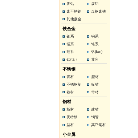
废钴
废钼
废不锈钢
废钢废铁
其他废金
属
铁合金
钼系
钨系
锰系
铬系
硅系
钒(fan)
钛(tai)
其它
不锈钢
管材
型材
不锈钢制
板材
品
卷材
带材
钢材
板材
建材
优特钢
钢管
型材
其它钢材
小金属