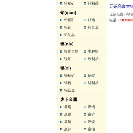
锌精矿
锌制品
无锡亮鑫太钢
铅(qian)
无锡亮鑫不锈钢公
铅精矿
粗铅
电话：
183586
铅锭
铅合金
铅制品
镍(nie)
镍化合物
电解镍
镍矿
镍制品
锡(xi)
锡精矿
锡锭
锡粉
锡制品
锡合金
废旧金属
废铜
废铝
废铅
废锌
废钨
废镍
废钛
废锡