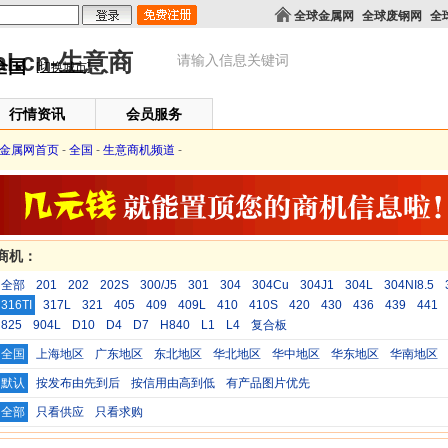
全球金属网
全球废钢网
全
全国
[切换城市]
行情资讯
会员服务
金属网首页
-
全国
-
生意商机频道
-
意商机：
全部
201
202
202S
300/J5
301
304
304Cu
304J1
304L
304NI8.5
316TI
317L
321
405
409
409L
410
410S
420
430
436
439
441
825
904L
D10
D4
D7
H840
L1
L4
复合板
全国
上海地区
广东地区
东北地区
华北地区
华中地区
华东地区
华南地区
默认
按发布由先到后
按信用由高到低
有产品图片优先
全部
只看供应
只看求购