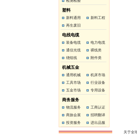
工
检测检验
工
塑料
新料通用
新料工程
塑料
再生废旧
塑料
塑料
电线电缆
装备电缆
电力电缆
通信光缆
裸线类
绕组线
附件类
机械五金
通用机械
机床市场
工具市场
行业设备
五金市场
专用设备
商务服务
物流服务
工商认证
商旅会展
招聘翻译
投资服务
进出品服
务
关于全