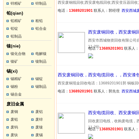
西安废铜线回收;西安废电线回收;西安变压器回收;西安电
锌精矿
锌制品
电话：
13689201901
联系人：郭经理
西安西城
铅(qian)
铅精矿
粗铅
铅锭
铅合金
西安废铜回收，西安废铜
铅制品
西安市西城物资回收有限公司自成
镍(nie)
11-29)
电话：
13689201901
联系人
镍化合物
电解镍
镍矿
镍制品
锡(xi)
西安废铜回收，西安电缆回收，，西安漆
锡精矿
锡锭
西安废铜现金回收电话：13689201901郭 铜板回收 
锡粉
锡制品
电话：
13689201901
联系人：郭先生
西安西城
锡合金
废旧金属
废铜
废铝
西安电缆回收、西安废铜
废铅
废锌
回收废旧电线，收购废电缆，西安
废钨
废镍
11-26)
电话：
13689201901
联系人
废钛
废锡