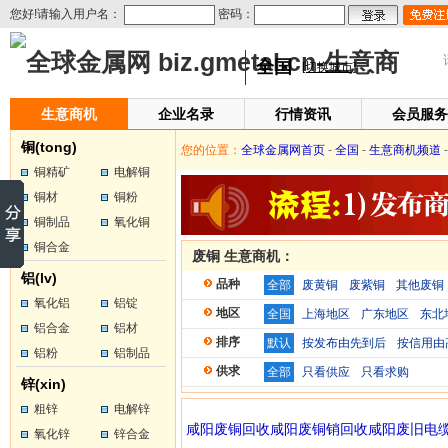
您好!请输入用户名：
密码：
全国
[切换城市]
生意商机
企业名录
行情资讯
会员服务
铜(tong)
您的位置：
全球金属网首页
-
全国
-
生意商机频道
-
铜精矿
电解铜
铜材
铜粉
铜制品
氧化铜
铜合金
废铜 生意商机：
铝(lv)
品种
全部
废黄铜
废紫铜
其他废铜
氧化铝
铝锭
地区
全国
上海地区
广东地区
东北
铝合金
铝材
排序
默认
按发布由先到后
按信用由
铝粉
铝制品
供求
全部
只看供应
只看求购
锌(xin)
粗锌
电解锌
咸阳废铜回收咸阳废铜销回收咸阳废旧电
氧化锌
锌合金