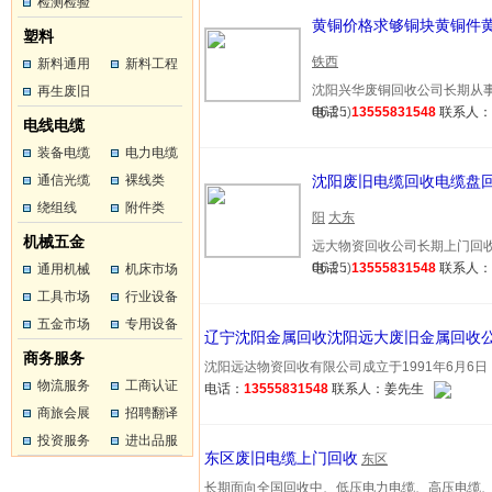
工
检测检验
工
黄铜价格求够铜块黄铜件
塑料
铁西
新料通用
新料工程
沈阳兴华废铜回收公司长期从事废
塑料
再生废旧
塑料
06-25)
电话：
13555831548
联系人
塑料
电线电缆
装备电缆
电力电缆
通信光缆
裸线类
沈阳废旧电缆回收电缆盘
绕组线
附件类
阳
大东
机械五金
远大物资回收公司长期上门回收电
06-25)
电话：
13555831548
联系人
通用机械
机床市场
工具市场
行业设备
五金市场
专用设备
辽宁沈阳金属回收沈阳远大废旧金属回收
商务服务
沈阳远达物资回收有限公司成立于1991年6月6日，是一
物流服务
工商认证
电话：
13555831548
联系人：姜先生
商旅会展
招聘翻译
投资服务
进出品服
东区废旧电缆上门回收
东区
务
长期面向全国回收中、低压电力电缆、高压电缆、压电缆