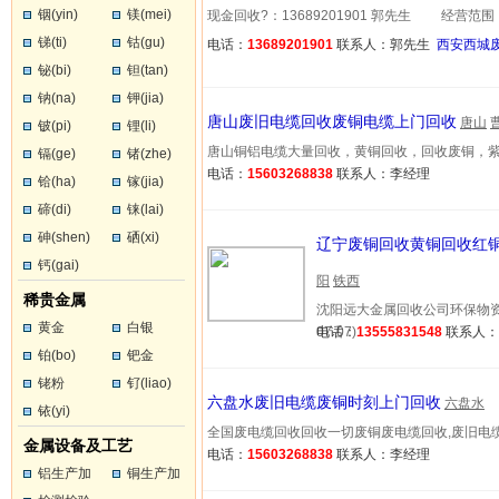
铟(yin)
镁(mei)
现金回收?：13689201901 郭先生 经营范围：西安
锑(ti)
钴(gu)
电话：
13689201901
联系人：郭先生
西安西城
铋(bi)
钽(tan)
钠(na)
钾(jia)
唐山废旧电缆回收废铜电缆上门回收
唐山
铍(pi)
锂(li)
唐山铜铝电缆大量回收，黄铜回收，回收废铜，紫铜，红
镉(ge)
锗(zhe)
电话：
15603268838
联系人：李经理
铪(ha)
镓(jia)
碲(di)
铼(lai)
砷(shen)
硒(xi)
辽宁废铜回收黄铜回收红
钙(gai)
阳
铁西
稀贵金属
沈阳远大金属回收公司环保物资回
黄金
白银
07-07)
电话：
13555831548
联系人
铂(bo)
钯金
铑粉
钌(liao)
六盘水废旧电缆废铜时刻上门回收
六盘水
铱(yi)
全国废电缆回收回收一切废铜废电缆回收,废旧电缆回收、
金属设备及工艺
电话：
15603268838
联系人：李经理
铝生产加
铜生产加