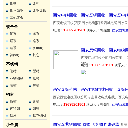
废钴
废钼
废不锈钢
废钢废铁
西安电缆回收，西安废铜回收，西安废电
其他废金
西安电缆回收[西安回收电缆][西安西城电缆回收公司][专
属
铁合金
电话：
13689201901
联系人：郭先生
西安西城
钼系
钨系
锰系
铬系
硅系
钒(fan)
西安废铜回收，西安电缆
钛(tai)
其它
西安西城回收公司回收范围； 西安
18)
不锈钢
电话：
13689201901
联系人
管材
型材
不锈钢制
板材
品
卷材
带材
西安废铜价格，西安电缆电线回收，废铜
钢材
西安西城电缆回收公司专业回收电缆电线、西安电缆回收
板材
建材
电话：
13689201901
联系人：郭先生
西安西城
优特钢
钢管
型材
其它钢材
西安废紫铜回收 回收电缆 收购废铜线
小金属
西安