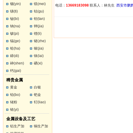
铟(yin)
镁(mei)
电话：
13669183098
联系人：林先生
西安市鹏
锑(ti)
钴(gu)
铋(bi)
钽(tan)
钠(na)
钾(jia)
铍(pi)
锂(li)
镉(ge)
锗(zhe)
铪(ha)
镓(jia)
碲(di)
铼(lai)
砷(shen)
硒(xi)
钙(gai)
稀贵金属
黄金
白银
铂(bo)
钯金
铑粉
钌(liao)
铱(yi)
金属设备及工艺
铝生产加
铜生产加