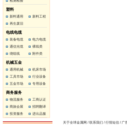
工
检测检验
工
塑料
新料通用
新料工程
塑料
再生废旧
塑料
塑料
电线电缆
装备电缆
电力电缆
通信光缆
裸线类
绕组线
附件类
机械五金
通用机械
机床市场
工具市场
行业设备
五金市场
专用设备
商务服务
物流服务
工商认证
商旅会展
招聘翻译
投资服务
进出品服
务
关于全球金属网
/
联系我们
/
行情短信
/
广