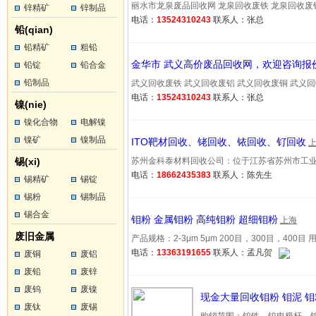
丽水市龙泉废品回收网 龙泉回收废铁 龙泉回收废铝 龙泉
锌精矿
锌制品
电话：
13524310243
联系人：张总
铅(qian)
铅精矿
粗铅
金华市 武义高价废品回收网，欢迎咨询报
铅锭
铅合金
铅制品
武义回收废铁 武义回收废铝 武义回收废铜 武义回收废不
电话：
13524310243
联系人：张总
镍(nie)
镍化合物
电解镍
镍矿
镍制品
ITO靶材回收、铑回收、铱回收、钌回收
锡(xi)
苏州金科泰材料回收公司：位于江苏省苏州市工业园区，
电话：
18662435383
联系人：陈先生
锡精矿
锡锭
锡粉
锡制品
锡合金
钼粉 金属钼粉 高纯钼粉 超细钼粉
上海
废旧金属
产品规格：2-3μm 5μm 200目，300目，400目 用途
电话：
13363191655
联系人：孟凡贺
废铜
废铝
废铅
废锌
废钨
废镍
现金大量回收钼粉 钼泥 
废钛
废锡