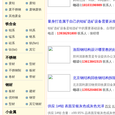
购销范围：钨铁、钨电极杆、钨丝
废钴
废钼
06-10)
电话：
18103196989
联系人
废不锈钢
废钢废铁
其他废金
量身打造属于自己的钼矿选矿设备需要从
属
铁合金
钼矿选矿设备是钼选矿中的重要基础设备。合理的选择钼
钼系
钨系
电话：
13938291800
联系人：张经理
锰系
铬系
硅系
钒(fan)
洛阳钢结构设计哪里教的
钛(tai)
其它
郑州清新教育是专业提供办公文秘
不锈钢
07-26)
电话：
13613841515
联系人
管材
型材
不锈钢制
板材
品
卷材
带材
北京钢结构回收钢结构拆
钢材
北京固利废旧物资回收废旧金属回
05-31)
电话：
13552048036
联系人
板材
建材
优特钢
钢管
型材
其它钢材
供应:1#钼 表面呈银灰色或灰色光泽
西安
长
小金属
供应:1#钼 含量：≥99.95% 品表面呈银灰色或灰色…(