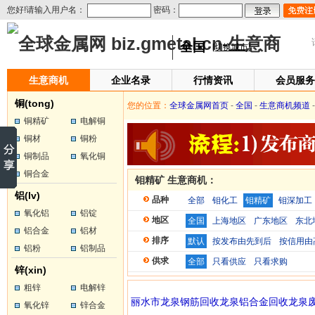
您好!请输入用户名：
密码：
全国
[切换城市]
生意商机
企业名录
行情资讯
会员服务
铜(tong)
您的位置：
全球金属网首页
-
全国
-
生意商机频道
-
铜精矿
电解铜
铜材
铜粉
铜制品
氧化铜
铜合金
钼精矿 生意商机：
铝(lv)
品种
全部
钼化工
钼精矿
钼深加工
氧化铝
铝锭
地区
全国
上海地区
广东地区
东北
铝合金
铝材
排序
默认
按发布由先到后
按信用由
铝粉
铝制品
供求
全部
只看供应
只看求购
锌(xin)
粗锌
电解锌
丽水市龙泉钢筋回收龙泉铝合金回收龙泉
氧化锌
锌合金