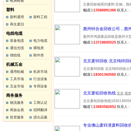
工
检测检验
工
主要回收铜系列废料:生铜，熟铜
塑料
11-12)
电话：
13588991366
联系人
新料通用
新料工程
塑料
再生废旧
塑料
惠州锌合金回收公司，惠
塑料
电线电缆
惠州市鸿源废品回收是惠州大型废
装备电缆
电力电缆
08-13)
电话：
13719600525
联系人
通信光缆
裸线类
绕组线
附件类
北京废锌回收 北京纯锌回
机械五金
北京废锌回收 北京纯锌回收公司18
通用机械
机床市场
07-31)
电话：
18301360560
联系人
工具市场
行业设备
五金市场
专用设备
北京废铅回收热线
北京
燕
商务服务
北京废铅回收热线183013605
物流服务
工商认证
06-27)
电话：
13683582652
联系人
商旅会展
招聘翻译
投资服务
进出品服
务
专业佛山废锌渣废料回收