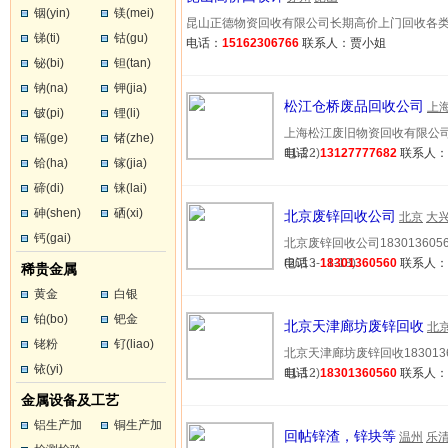
铟(yin)
镁(mei)
昆山正德物资回收有限公司长期高价上门回收各类废旧物
锑(ti)
钴(gu)
电话：
15162306766
联系人：贾小姐
铋(bi)
钽(tan)
钠(na)
钾(jia)
松江仓桥废品回收公司
上
铍(pi)
锂(li)
上海松江废旧物资回收有限公司是
镉(ge)
锗(zhe)
11-22)
电话：
13127777682
联系人
铪(ha)
镓(jia)
碲(di)
铼(lai)
砷(shen)
硒(xi)
北京废锌回收公司
北京
大
钙(gai)
北京废锌回收公司1830136
(2013-11-18)
电话：
18301360560
联系人
稀贵金属
黄金
白银
铂(bo)
钯金
北京天津廊坊废锌回收
北
铑粉
钌(liao)
北京天津廊坊废锌回收18301360
铱(yi)
11-12)
电话：
18301360560
联系人
金属设备及工艺
铝生产加
铜生产加
回帖锌渣，锌块等
温州
乐