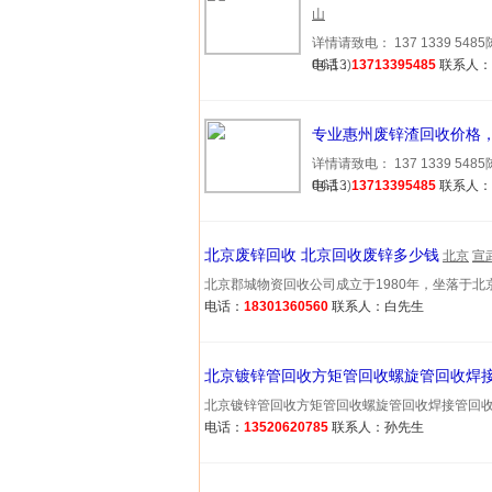
山
详情请致电： 137 1339 548
04-13)
电话：
13713395485
联系人
专业惠州废锌渣回收价格
详情请致电： 137 1339 548
04-13)
电话：
13713395485
联系人
北京废锌回收 北京回收废锌多少钱
北京
宣
北京郡城物资回收公司成立于1980年，坐落于北京市海淀
电话：
18301360560
联系人：白先生
北京镀锌管回收方矩管回收螺旋管回收焊
北京镀锌管回收方矩管回收螺旋管回收焊接管回收公司24
电话：
13520620785
联系人：孙先生