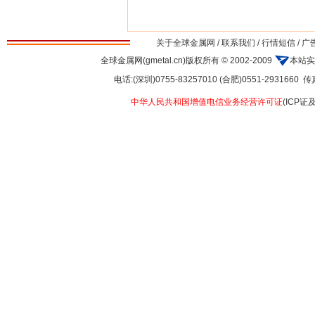
关于全球金属网
/
联系我们
/
行情短信
/
广
全球金属网(gmetal.cn)版权所有 © 2002-2009
本站实
电话:(深圳)0755-83257010 (合肥)0551-2931660 传真:
中华人民共和国增值电信业务经营许可证
(ICP证