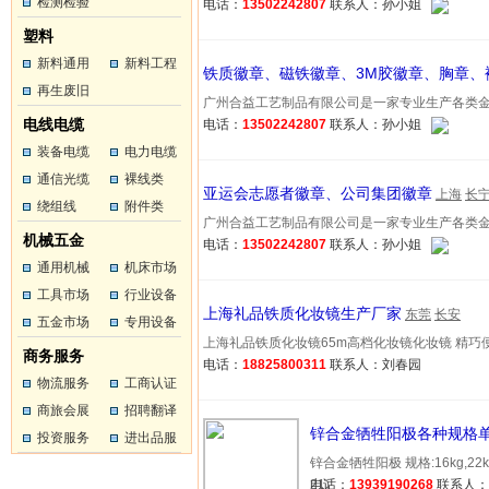
工
检测检验
工
电话：
13502242807
联系人：孙小姐
塑料
新料通用
新料工程
铁质徽章、磁铁徽章、3M胶徽章、胸章、
塑料
再生废旧
塑料
广州合益工艺制品有限公司是一家专业生产各类金属工艺
塑料
电线电缆
电话：
13502242807
联系人：孙小姐
装备电缆
电力电缆
通信光缆
裸线类
亚运会志愿者徽章、公司集团徽章
上海
长
绕组线
附件类
广州合益工艺制品有限公司是一家专业生产各类金属工艺
机械五金
电话：
13502242807
联系人：孙小姐
通用机械
机床市场
工具市场
行业设备
上海礼品铁质化妆镜生产厂家
东莞
长安
五金市场
专用设备
上海礼品铁质化妆镜65m高档化妆镜化妆镜 精巧便携简易
商务服务
电话：
18825800311
联系人：刘春园
物流服务
工商认证
商旅会展
招聘翻译
锌合金牺牲阳极各种规格单
投资服务
进出品服
锌合金牺牲阳极 规格:16kg,22kg,23
务
21)
电话：
13939190268
联系人