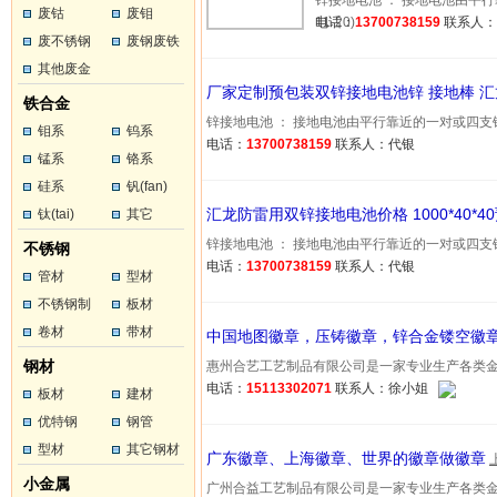
锌接地电池 ： 接地电池由平行
废钴
废钼
11-20)
电话：
13700738159
联系人
废不锈钢
废钢废铁
其他废金
厂家定制预包装双锌接地电池锌 接地棒 
属
铁合金
锌接地电池 ： 接地电池由平行靠近的一对或四支锌合金…
钼系
钨系
电话：
13700738159
联系人：代银
锰系
铬系
硅系
钒(fan)
汇龙防雷用双锌接地电池价格 1000*40*4
钛(tai)
其它
锌接地电池 ： 接地电池由平行靠近的一对或四支锌合金…
不锈钢
电话：
13700738159
联系人：代银
管材
型材
不锈钢制
板材
品
卷材
带材
中国地图徽章，压铸徽章，锌合金镂空徽
钢材
惠州合艺工艺制品有限公司是一家专业生产各类金属工艺
电话：
15113302071
联系人：徐小姐
板材
建材
优特钢
钢管
型材
其它钢材
广东徽章、上海徽章、世界的徽章做徽章
小金属
广州合益工艺制品有限公司是一家专业生产各类金属工艺