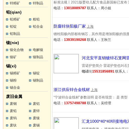
标准法规丨2021版婴幼儿配方食品新国标已发布 近期，
锌精矿
锌制品
电话：
13018089787
联系人：周小姐
铅(qian)
铅精矿
粗铅
防腐锌块阳极厂家
铅锭
铅合金
上海
铅制品
牺牲阳极内部都有钢芯，其作用是增加阳极的强度、刚度
电话：
13939190268
联系人：王秋兰
镍(nie)
镍化合物
电解镍
镍矿
镍制品
河北安平直销镀锌石笼网
锡(xi)
雷诺护垫简介 雷诺护垫也叫石笼
05-09)
电话：
15531856891
联系人
锡精矿
锡锭
锡粉
锡制品
锡合金
浙江供应锌合金线材
上海
废旧金属
“宁波锌合金线材”参数说明 是否有现货： 是 类型： …(
电话：
13757498788
联系人：吴经理
废铜
废铝
废铅
废锌
废钨
废镍
汇龙1000*40*40锌接
废钛
废锡