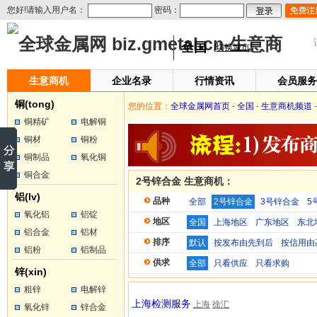
您好!请输入用户名：
密码：
全国
[切换城市]
生意商机
企业名录
行情资讯
会员服务
铜(tong)
您的位置：
全球金属网首页
-
全国
-
生意商机频道
-
铜精矿
电解铜
铜材
铜粉
铜制品
氧化铜
铜合金
2号锌合金 生意商机：
铝(lv)
品种
全部
2号锌合金
3号锌合金
5
氧化铝
铝锭
地区
全国
上海地区
广东地区
东北
铝合金
铝材
排序
默认
按发布由先到后
按信用由
铝粉
铝制品
供求
全部
只看供应
只看求购
锌(xin)
粗锌
电解锌
上海检测服务
上海
徐汇
氧化锌
锌合金