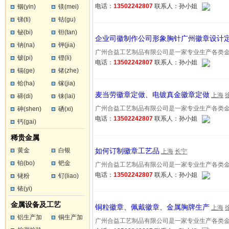
电话：
13502242807
联系人：孙小姐
铟(yin)
镁(mei)
锑(ti)
钴(gu)
铋(bi)
钽(tan)
企业司徽制作公司形象胸针广州徽章设计定
钠(na)
钾(jia)
广州合益工艺制品有限公司是一家专业生产各类金属工艺
铍(pi)
锂(li)
电话：
13502242807
联系人：孙小姐
镉(ge)
锗(zhe)
铪(ha)
镓(jia)
麦当劳徽章定做、电镀真金徽章定做
上海
碲(di)
铼(lai)
广州合益工艺制品有限公司是一家专业生产各类金属工艺
砷(shen)
硒(xi)
电话：
13502242807
联系人：孙小姐
钙(gai)
稀贵金属
黄金
白银
如何订制徽章工艺品
上海
长宁
铂(bo)
钯金
广州合益工艺制品有限公司是一家专业生产各类金属工艺
电话：
13502242807
联系人：孙小姐
铑粉
钌(liao)
铱(yi)
金属设备及工艺
铜粒徽章、佩戴徽章、金属胸牌生产
上海
铝生产加
铜生产加
广州合益工艺制品有限公司是一家专业生产各类金属工艺