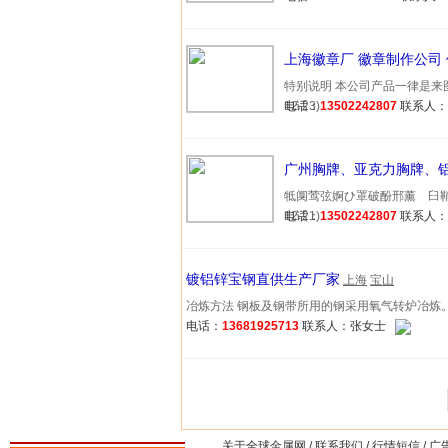
上海徽章厂 徽章制作公司
特别说明 本公司产品一律是来图
12-23)
电话：
13502242807
联系人
广州胸牌、亚克力胸牌、
牴阒莺弦婀ひ罩破酚邢薰 臼鞘
12-21)
电话：
13502242807
联系人
镀铝锌宝钢直供生产厂家
上海
宝山
冶炼方法 钢板及钢带所用的钢采用氧气转炉冶炼。 7.3 
电话：
13681925713
联系人：张女士
关于全球金属网
/
联系我们
/
行情短信
/
广