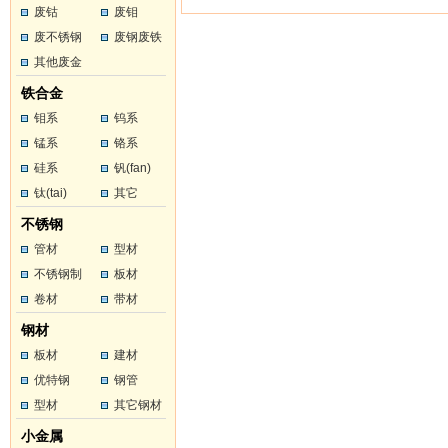
废钴
废钼
废不锈钢
废钢废铁
其他废金
属
铁合金
钼系
钨系
锰系
铬系
硅系
钒(fan)
钛(tai)
其它
不锈钢
管材
型材
不锈钢制
板材
品
卷材
带材
钢材
板材
建材
优特钢
钢管
型材
其它钢材
小金属