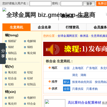
您好!请输入用户名：
密码：
株洲县
[切换城市]
生意商机
企业名录
行情资讯
会员服务
铜(tong)
您的位置：
全球金属网首页
-
株洲县
-
生意商机频
铜精矿
电解铜
铜材
铜粉
铜制品
氧化铜
铜合金
铁合金 生意商机：
铝(lv)
地区
全国
上海地区
广东地区
东北
氧化铝
铝锭
湖北
湖南
铝合金
铝材
排序
默认
按发布由先到后
按信用由
铝粉
铝制品
供求
全部
只看供应
只看求购
锌(xin)
粗锌
电解锌
高比重钨合金配重棒材
株
氧化锌
锌合金