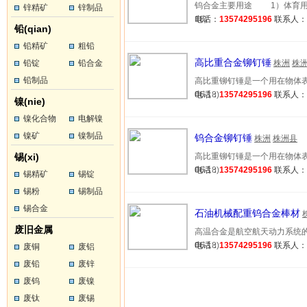
钨合金主要用途 1）体育用品
锌精矿
锌制品
18)
电话：
13574295196
联系人
铅(qian)
铅精矿
粗铅
高比重合金铆钉锤
铅锭
铅合金
株洲
株
铅制品
高比重铆钉锤是一个用在物体表面
06-18)
电话：
13574295196
联系人
镍(nie)
镍化合物
电解镍
镍矿
镍制品
钨合金铆钉锤
株洲
株洲县
锡(xi)
高比重铆钉锤是一个用在物体表面
06-18)
电话：
13574295196
联系人
锡精矿
锡锭
锡粉
锡制品
锡合金
石油机械配重钨合金棒材
废旧金属
高温合金是航空航天动力系统的关
06-18)
电话：
13574295196
联系人
废铜
废铝
废铅
废锌
废钨
废镍
废钛
废锡