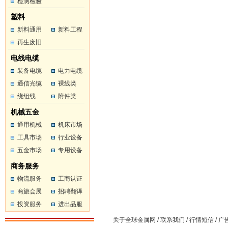
工
检测检验
工
塑料
新料通用
新料工程
塑料
再生废旧
塑料
塑料
电线电缆
装备电缆
电力电缆
通信光缆
裸线类
绕组线
附件类
机械五金
通用机械
机床市场
工具市场
行业设备
五金市场
专用设备
商务服务
物流服务
工商认证
商旅会展
招聘翻译
投资服务
进出品服
务
关于全球金属网
/
联系我们
/
行情短信
/
广