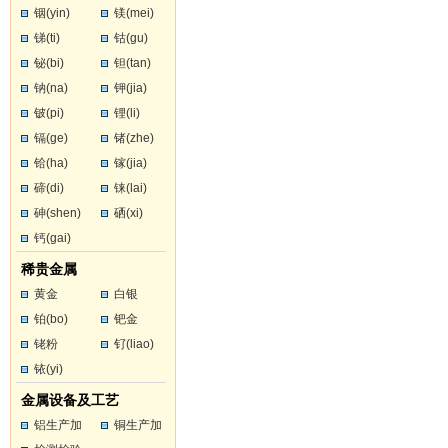
铟(yin)
镁(mei)
锑(ti)
钴(gu)
铋(bi)
钽(tan)
钠(na)
钾(jia)
铍(pi)
锂(li)
镉(ge)
锗(zhe)
铪(ha)
镓(jia)
碲(di)
铼(lai)
砷(shen)
硒(xi)
钙(gai)
稀贵金属
黄金
白银
铂(bo)
钯金
铑粉
钌(liao)
铱(yi)
金属设备及工艺
铝生产加
铜生产加